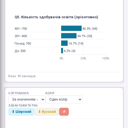
Q5. Кількість здобувачів освіти (орієнтовно)
46.3% (44)
401–700
34.7% (33)
201–400
14.7% (14)
Понад 700
4.2% (4)
До 200
0%
50%
100%
База: 95 закладів
СОРТУВАННЯ
КОЛІР
ЗАВАНТАЖИТИ PNG
⬇ Широкий
⬇ Вузький
↺