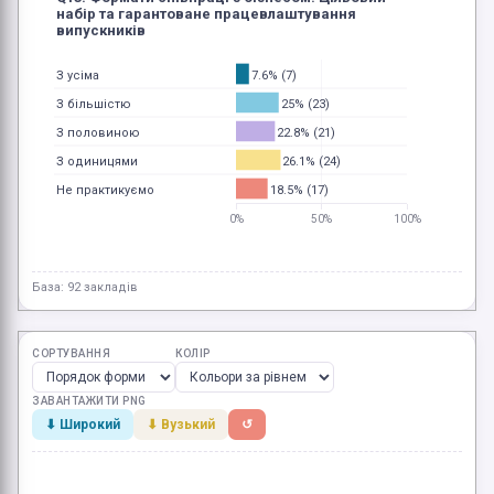
набір та гарантоване працевлаштування
випускників
7.6% (7)
З усіма
25% (23)
З більшістю
22.8% (21)
З половиною
26.1% (24)
З одиницями
18.5% (17)
Не практикуємо
0%
50%
100%
База: 92 закладів
СОРТУВАННЯ
КОЛІР
ЗАВАНТАЖИТИ PNG
⬇ Широкий
⬇ Вузький
↺