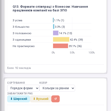
Q13. Формати співпраці з бізнесом: Навчання
працівників компанії на базі ЗПО
1.1% (1)
З усіма
3.3% (3)
З більшістю
14.1% (13)
З половиною
42.4% (39)
З одиницями
39.1% (36)
Не практикуємо
0%
50%
100%
База: 92 закладів
СОРТУВАННЯ
КОЛІР
ЗАВАНТАЖИТИ PNG
⬇ Широкий
⬇ Вузький
↺