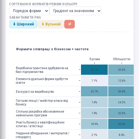
СОРТУВАННЯ ФОРМАТІВ
РЕЖИМ КОЛЬОРУ
ЗАВАНТАЖИТИ PNG
⬇ Широкий
⬇ Вузький
↺
Формати співпраці з бізнесом × частота
З усіма
З більшістю
Виробнича практика здобувачів на
53.7%
32.6%
базі підприємства
Елементи дуальної форми здобуття
1.1%
12.6%
освіти
Екскурсії на виробництво
33.7%
36.8%
Гостьові лекції / майстер-класи від
7.4%
24.2%
бізнесу
Спільна розробка або оновлення
7.4%
32.6%
навчальних програм
Участь бізнесу у кваліфікаційних
18.9%
45.3%
іспитах / атестації
Надання обладнання / матеріалів /
2.1%
8.4%
спецодягу