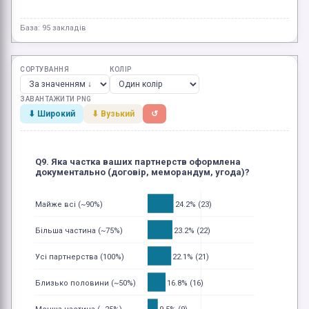
База: 95 закладів
СОРТУВАННЯ
КОЛІР
ЗАВАНТАЖИТИ PNG
⬇ Широкий
⬇ Вузький
↺
Q9. Яка частка ваших партнерств оформлена
документально (договір, меморандум, угода)?
24.2% (23)
Майже всі (~90%)
23.2% (22)
Більша частина (~75%)
22.1% (21)
Усі партнерства (100%)
16.8% (16)
Близько половини (~50%)