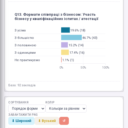
Q13. Формати співпраці з бізнесом: Участь
бізнесу у кваліфікаційних іспитах / атестації
19.6% (18)
З усіма
46.7% (43)
З більшістю
15.2% (14)
З половиною
17.4% (16)
З одиницями
1.1% (1)
Не практикуємо
0%
50%
100%
База: 92 закладів
СОРТУВАННЯ
КОЛІР
ЗАВАНТАЖИТИ PNG
⬇ Широкий
⬇ Вузький
↺