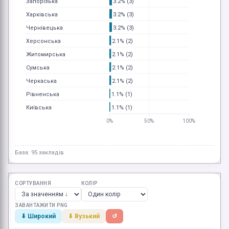
3.2% (3)
Запорізька
3.2% (3)
Харківська
3.2% (3)
Чернівецька
2.1% (2)
Херсонська
2.1% (2)
Житомирська
2.1% (2)
Сумська
2.1% (2)
Черкаська
1.1% (1)
Рівненська
1.1% (1)
Київська
0%
50%
100%
База: 95 закладів
СОРТУВАННЯ
КОЛІР
ЗАВАНТАЖИТИ PNG
⬇ Широкий
⬇ Вузький
↺