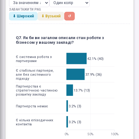
ЗАВАНТАЖИТИ PNG
⬇ Широкий
⬇ Вузький
↺
Q7. Як би ви загалом описали стан роботи з
бізнесом у вашому закладі?
Є системна робота з
42.1% (40)
партнерами
Є стабільні партнери,
але без системного
37.9% (36)
підходу
Партнерства є
стратегічною частиною
13.7% (13)
розвитку закладу
Партнерств немає
3.2% (3)
Є кілька епізодичних
3.2% (3)
контактів
0%
50%
100%