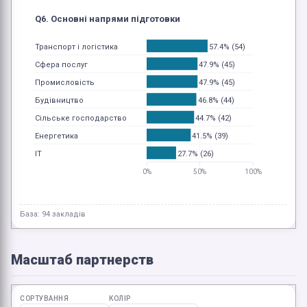
Q6. Основні напрями підготовки
57.4% (54)
Транспорт і логістика
47.9% (45)
Сфера послуг
47.9% (45)
Промисловість
46.8% (44)
Будівництво
44.7% (42)
Сільське господарство
41.5% (39)
Енергетика
27.7% (26)
ІТ
0%
50%
100%
База: 94 закладів
Масштаб партнерств
СОРТУВАННЯ
КОЛІР