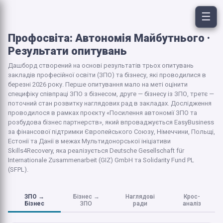
☰
Профосвіта: Автономія Майбутнього ·
Результати опитувань
Дашборд створений на основі результатів трьох опитувань
закладів професійної освіти (ЗПО) та бізнесу, які проводилися в
березні 2026 року. Перше опитування мало на меті оцінити
специфіку співпраці ЗПО з бізнесом, друге — бізнесу із ЗПО, третє —
поточний стан розвитку наглядових рад в закладах. Дослідження
проводилося в рамках проєкту «Посилення автономії ЗПО та
розбудова бізнес партнерств», який впроваджується EasyBusiness
за фінансової підтримки Європейського Союзу, Німеччини, Польщі,
Естонії та Данії в межах Мультидонорської ініціативи
Skills4Recovery, яка реалізується Deutsche Gesellschaft für
Internationale Zusammenarbeit (GIZ) GmbH та Solidarity Fund PL
(SFPL).
ЗПО →
Бізнес →
Наглядові
Крос-
Бізнес
ЗПО
ради
аналіз