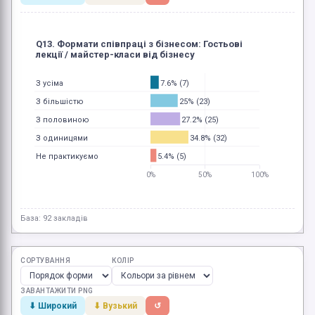
Q13. Формати співпраці з бізнесом: Гостьові
лекції / майстер-класи від бізнесу
7.6% (7)
З усіма
25% (23)
З більшістю
27.2% (25)
З половиною
34.8% (32)
З одиницями
5.4% (5)
Не практикуємо
0%
50%
100%
База: 92 закладів
СОРТУВАННЯ
КОЛІР
ЗАВАНТАЖИТИ PNG
⬇ Широкий
⬇ Вузький
↺