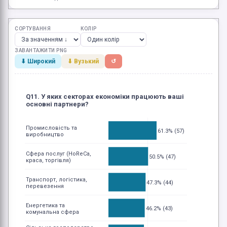
СОРТУВАННЯ
КОЛІР
ЗАВАНТАЖИТИ PNG
⬇ Широкий
⬇ Вузький
↺
Q11. У яких секторах економіки працюють ваші
основні партнери?
Промисловість та
61.3% (57)
виробництво
Сфера послуг (HoReCa,
50.5% (47)
краса, торгівля)
Транспорт, логістика,
47.3% (44)
перевезення
Енергетика та
46.2% (43)
комунальна сфера