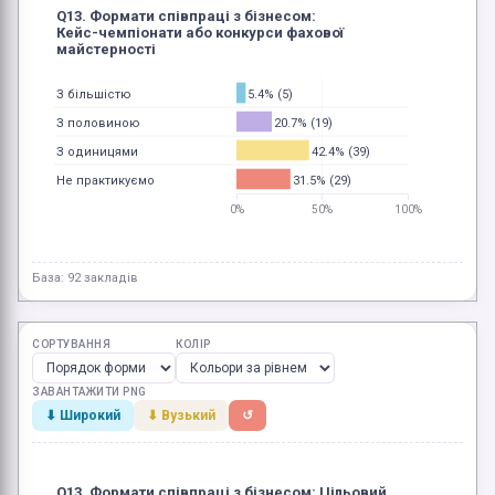
Q13. Формати співпраці з бізнесом:
Кейс-чемпіонати або конкурси фахової
майстерності
5.4% (5)
З більшістю
20.7% (19)
З половиною
42.4% (39)
З одиницями
31.5% (29)
Не практикуємо
0%
50%
100%
База: 92 закладів
СОРТУВАННЯ
КОЛІР
ЗАВАНТАЖИТИ PNG
⬇ Широкий
⬇ Вузький
↺
Q13. Формати співпраці з бізнесом: Цільовий