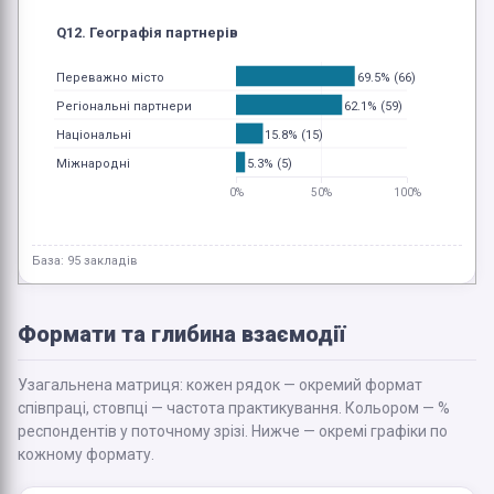
Q12. Географія партнерів
69.5% (66)
Переважно місто
62.1% (59)
Регіональні партнери
15.8% (15)
Національні
5.3% (5)
Міжнародні
0%
50%
100%
База: 95 закладів
Формати та глибина взаємодії
Узагальнена матриця: кожен рядок — окремий формат
співпраці, стовпці — частота практикування. Кольором — %
респондентів у поточному зрізі. Нижче — окремі графіки по
кожному формату.