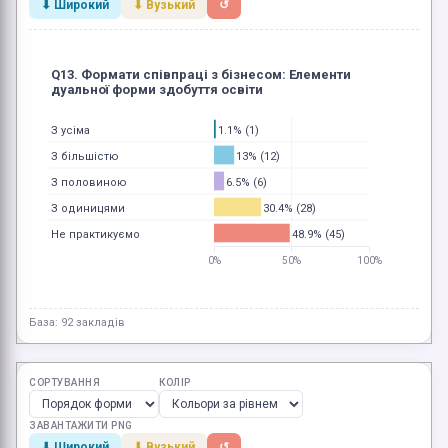
⬇ Широкий
⬇ Вузький
↺
Q13. Формати співпраці з бізнесом: Елементи
дуальної форми здобуття освіти
1.1% (1)
З усіма
13% (12)
З більшістю
6.5% (6)
З половиною
30.4% (28)
З одиницями
48.9% (45)
Не практикуємо
0%
50%
100%
База: 92 закладів
СОРТУВАННЯ
КОЛІР
ЗАВАНТАЖИТИ PNG
⬇ Широкий
⬇ Вузький
↺