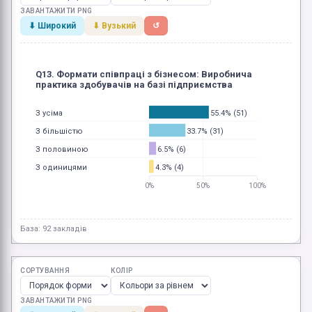
ЗАВАНТАЖИТИ PNG
⬇ Широкий
⬇ Вузький
↺
Q13. Формати співпраці з бізнесом: Виробнича
практика здобувачів на базі підприємства
55.4% (51)
З усіма
33.7% (31)
З більшістю
6.5% (6)
З половиною
4.3% (4)
З одиницями
0%
50%
100%
База: 92 закладів
СОРТУВАННЯ
КОЛІР
ЗАВАНТАЖИТИ PNG