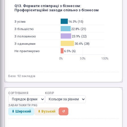
Q13. Формати співпраці з бізнесом:
Профорієнтаційні заходи спільно з бізнесом
16.3% (15)
З усіма
22.8% (21)
З більшістю
23.9% (22)
З половиною
30.4% (28)
З одиницями
6.5% (6)
Не практикуємо
0%
50%
100%
База: 92 закладів
СОРТУВАННЯ
КОЛІР
ЗАВАНТАЖИТИ PNG
⬇ Широкий
⬇ Вузький
↺