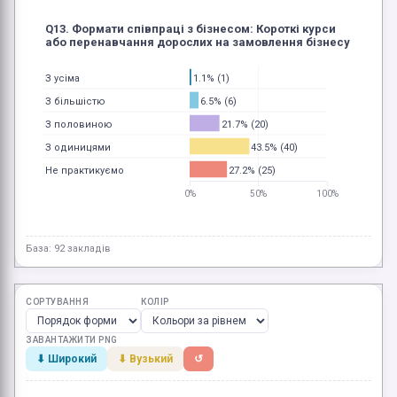
Q13. Формати співпраці з бізнесом: Короткі курси
або перенавчання дорослих на замовлення бізнесу
1.1% (1)
З усіма
6.5% (6)
З більшістю
21.7% (20)
З половиною
43.5% (40)
З одиницями
27.2% (25)
Не практикуємо
0%
50%
100%
База: 92 закладів
СОРТУВАННЯ
КОЛІР
ЗАВАНТАЖИТИ PNG
⬇ Широкий
⬇ Вузький
↺