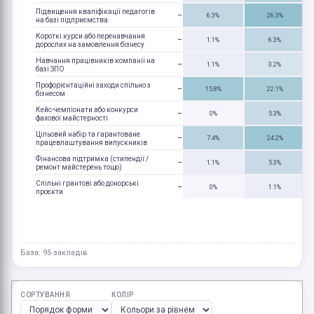
Підвищення кваліфікації педагогів
6.3%
26.3%
на базі підприємства
Короткі курси або перенавчання
1.1%
6.3%
дорослих на замовлення бізнесу
Навчання працівників компанії на
1.1%
3.2%
базі ЗПО
Профорієнтаційні заходи спільно з
15.8%
22.1%
бізнесом
Кейс-чемпіонати або конкурси
0%
5.3%
фахової майстерності
Цільовий набір та гарантоване
7.4%
24.2%
працевлаштування випускників
Фінансова підтримка (стипендії /
1.1%
5.3%
ремонт майстерень тощо)
Спільні грантові або донорські
0%
1.1%
проєкти
База: 95 закладів
СОРТУВАННЯ
КОЛІР