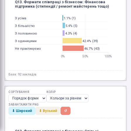
Q13. Формати співпраці з бізнесом: Фінансова
підтримка (стипендії / ремонт майстерень тощо)
1.1% (1)
З усіма
5.4% (5)
З більшістю
4.3% (4)
З половиною
42.4% (39)
З одиницями
46.7% (43)
Не практикуємо
0%
50%
100%
База: 92 закладів
СОРТУВАННЯ
КОЛІР
ЗАВАНТАЖИТИ PNG
⬇ Широкий
⬇ Вузький
↺