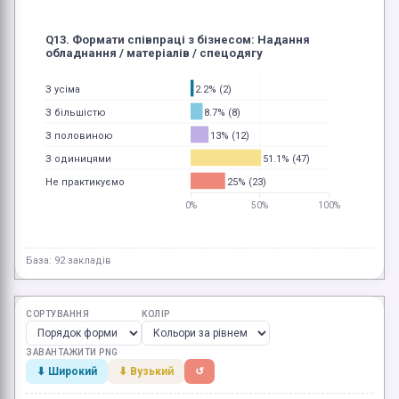
Q13. Формати співпраці з бізнесом: Надання
обладнання / матеріалів / спецодягу
2.2% (2)
З усіма
8.7% (8)
З більшістю
13% (12)
З половиною
51.1% (47)
З одиницями
25% (23)
Не практикуємо
0%
50%
100%
База: 92 закладів
СОРТУВАННЯ
КОЛІР
ЗАВАНТАЖИТИ PNG
⬇ Широкий
⬇ Вузький
↺