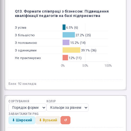
Q13. Формати співпраці з бізнесом: Підвищення
кваліфікації педагогів на базі підприємства
6.5% (6)
З усіма
27.2% (25)
З більшістю
15.2% (14)
З половиною
39.1% (36)
З одиницями
12% (11)
Не практикуємо
0%
50%
100%
База: 92 закладів
СОРТУВАННЯ
КОЛІР
ЗАВАНТАЖИТИ PNG
⬇ Широкий
⬇ Вузький
↺