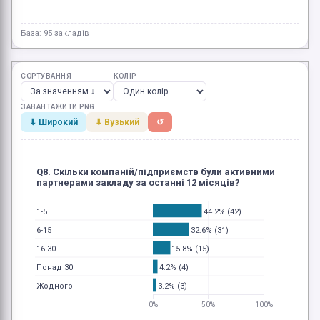
База: 95 закладів
СОРТУВАННЯ
КОЛІР
ЗАВАНТАЖИТИ PNG
⬇ Широкий
⬇ Вузький
↺
Q8. Скільки компаній/підприємств були активними
партнерами закладу за останні 12 місяців?
44.2% (42)
1-5
32.6% (31)
6-15
15.8% (15)
16-30
4.2% (4)
Понад 30
3.2% (3)
Жодного
0%
50%
100%