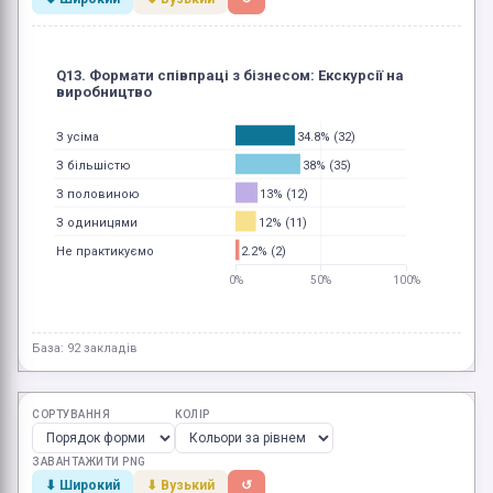
Q13. Формати співпраці з бізнесом: Екскурсії на
виробництво
34.8% (32)
З усіма
38% (35)
З більшістю
13% (12)
З половиною
12% (11)
З одиницями
2.2% (2)
Не практикуємо
0%
50%
100%
База: 92 закладів
СОРТУВАННЯ
КОЛІР
ЗАВАНТАЖИТИ PNG
⬇ Широкий
⬇ Вузький
↺