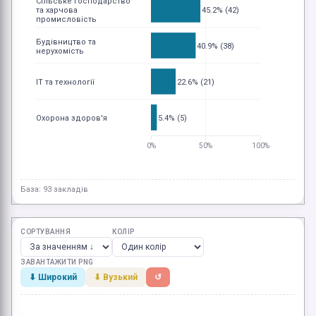
Сільське господарство
та харчова
45.2% (42)
промисловість
Будівництво та
40.9% (38)
нерухомість
ІТ та технології
22.6% (21)
Охорона здоров'я
5.4% (5)
0%
50%
100%
База: 93 закладів
СОРТУВАННЯ
КОЛІР
ЗАВАНТАЖИТИ PNG
⬇ Широкий
⬇ Вузький
↺