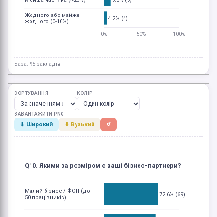
9.5% (9)
Менша частина (~25%)
Жодного або майже
4.2% (4)
жодного (0-10%)
0%
50%
100%
База: 95 закладів
СОРТУВАННЯ
КОЛІР
ЗАВАНТАЖИТИ PNG
⬇ Широкий
⬇ Вузький
↺
Q10. Якими за розміром є ваші бізнес-партнери?
Малий бізнес / ФОП (до
72.6% (69)
50 працівників)