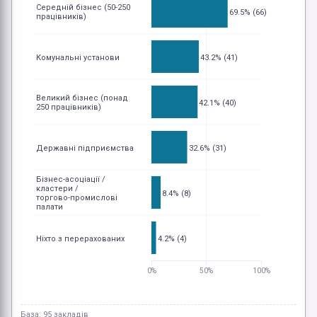
Середній бізнес (50-250
69.5% (66)
працівників)
43.2% (41)
Комунальні установи
Великий бізнес (понад
42.1% (40)
250 працівників)
32.6% (31)
Державні підприємства
Бізнес-асоціації /
кластери /
8.4% (8)
торгово-промислові
палати
4.2% (4)
Ніхто з перерахованих
0%
50%
100%
База: 95 закладів