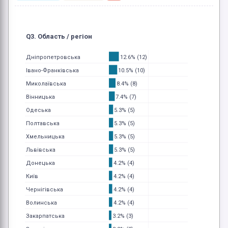
Q3. Область / регіон
12.6% (12)
Дніпропетровська
10.5% (10)
Івано-Франківська
8.4% (8)
Миколаївська
7.4% (7)
Вінницька
5.3% (5)
Одеська
5.3% (5)
Полтавська
5.3% (5)
Хмельницька
5.3% (5)
Львівська
4.2% (4)
Донецька
4.2% (4)
Київ
4.2% (4)
Чернігівська
4.2% (4)
Волинська
3.2% (3)
Закарпатська